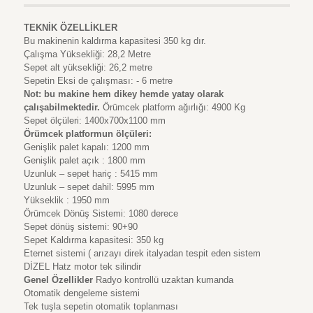
TEKNİK ÖZELLİKLER
Bu makinenin kaldırma kapasitesi 350 kg dır.
Çalışma Yüksekliği: 28,2 Metre
Sepet alt yüksekliği: 26,2 metre
Sepetin Eksi de çalışması: - 6 metre
Not: bu makine hem dikey hemde yatay olarak
çalışabilmektedir.
Örümcek platform ağırlığı: 4900 Kg
Sepet ölçüleri: 1400x700x1100 mm
Örümcek platformun ölçüleri:
Genişlik palet kapalı: 1200 mm
Genişlik palet açık : 1800 mm
Uzunluk – sepet hariç : 5415 mm
Uzunluk – sepet dahil: 5995 mm
Yükseklik : 1950 mm
Örümcek Dönüş Sistemi: 1080 derece
Sepet dönüş sistemi: 90+90
Sepet Kaldırma kapasitesi: 350 kg
Eternet sistemi ( arızayı direk italyadan tespit eden sistem
DİZEL Hatz motor tek silindir
Genel Özellikler
Radyo kontrollü uzaktan kumanda
Otomatik dengeleme sistemi
Tek tuşla sepetin otomatik toplanması