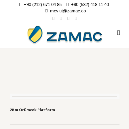
+90 (212) 671 04 85
+90 (532) 418 11 40
mevlut@zamac.co
28 m Örümcek Platform