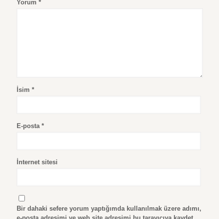
Yorum
*
İsim
*
E-posta
*
İnternet sitesi
Bir dahaki sefere yorum yaptığımda kullanılmak üzere adımı,
e-posta adresimi ve web site adresimi bu tarayıcıya kaydet.