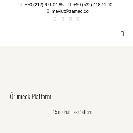
+90 (212) 671 04 85
+90 (532) 418 11 40
mevlut@zamac.co
Örümcek Platform
15 m Örümcek Platform